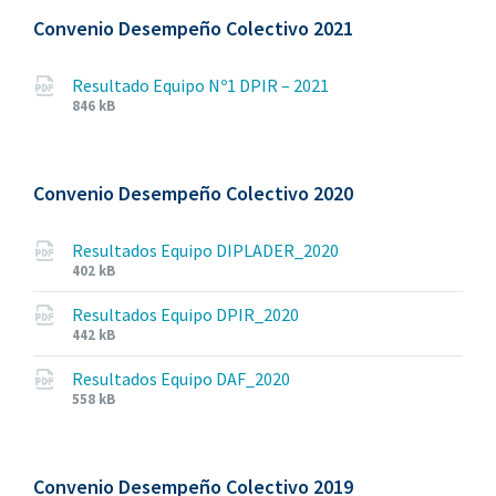
Convenio Desempeño Colectivo 2021
Resultado Equipo Nº1 DPIR – 2021
File
File
846 kB
extension:
size:
pdf
Convenio Desempeño Colectivo 2020
Resultados Equipo DIPLADER_2020
File
File
402 kB
extension:
size:
pdf
Resultados Equipo DPIR_2020
File
File
442 kB
extension:
size:
pdf
Resultados Equipo DAF_2020
File
File
558 kB
extension:
size:
pdf
Convenio Desempeño Colectivo 2019