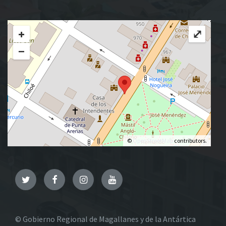
+
⤢
−
©
OpenStreetMap
contributors.
Twitter
Facebook
Instagram
YouTube
© Gobierno Regional de Magallanes y de la Antártica