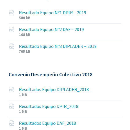
Resultado Equipo Nº1 DPIR – 2019
File
File
580 kB
extension:
size:
pdf
Resultado Equipo Nº2 DAF – 2019
File
File
168 kB
extension:
size:
pdf
Resultado Equipo Nº3 DIPLADER – 2019
File
File
705 kB
extension:
size:
pdf
Convenio Desempeño Colectivo 2018
Resultados Equipo DIPLADER_2018
File
File
1 MB
extension:
size:
pdf
Resultados Equipo DPIR_2018
File
File
1 MB
extension:
size:
pdf
Resultados Equipo DAF_2018
File
File
1 MB