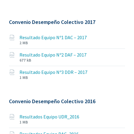
extension:
size:
pdf
Convenio Desempeño Colectivo 2017
Resultado Equipo Nº1 DAC – 2017
File
File
2 MB
extension:
size:
pdf
Resultado Equipo Nº2 DAF – 2017
File
File
677 kB
extension:
size:
pdf
Resultado Equipo Nº3 DDR – 2017
File
File
1 MB
extension:
size:
pdf
Convenio Desempeño Colectivo 2016
Resultados Equipo UDR_2016
File
File
1 MB
extension:
size: