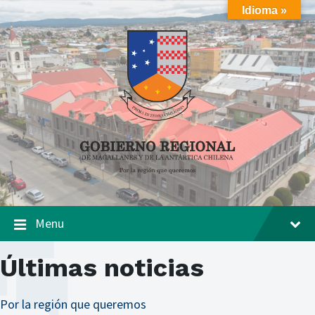
Skip
Skip
Skip
Idioma »
to
to
to
content
main
footer
navigation
Menu
Últimas noticias
Por la región que queremos