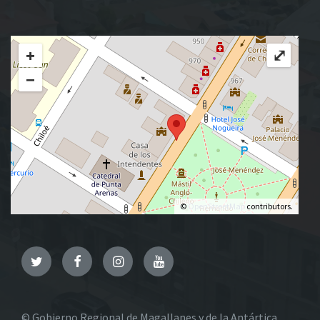
+
⤢
−
©
OpenStreetMap
contributors.
Twitter
Facebook
Instagram
YouTube
© Gobierno Regional de Magallanes y de la Antártica