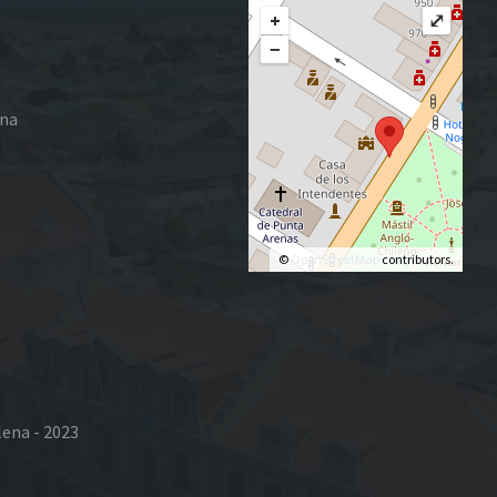
+
⤢
−
ena
©
OpenStreetMap
contributors.
lena - 2023