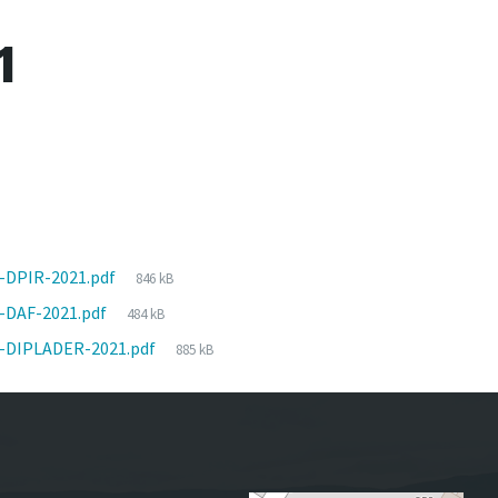
1
File
-DPIR-2021.pdf
846 kB
size:
File
-DAF-2021.pdf
484 kB
size:
File
3-DIPLADER-2021.pdf
885 kB
size: