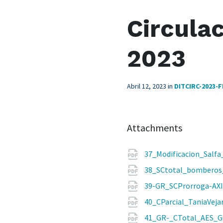
Circula
2023
Abril 12, 2023
in
DITCIRC-2023-
Attachments
37_Modificacion_Salf
38_SCtotal_bomberos
39-GR_SCProrroga-AXI
40_CParcial_TaniaVeja
41_GR-_CTotal_AES_G