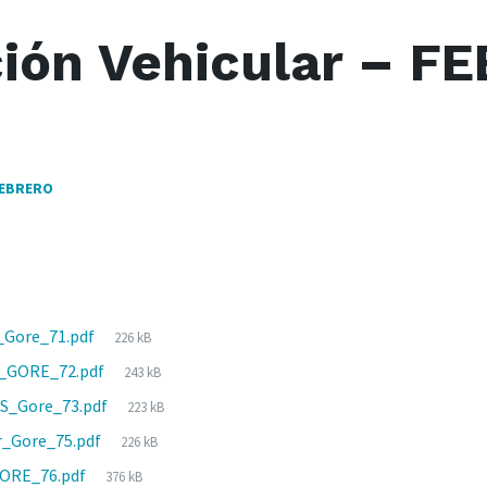
ción Vehicular – F
FEBRERO
File
a_Gore_71.pdf
226 kB
size:
File
_GORE_72.pdf
243 kB
size:
File
S_Gore_73.pdf
223 kB
size:
File
r_Gore_75.pdf
226 kB
size:
File
ORE_76.pdf
376 kB