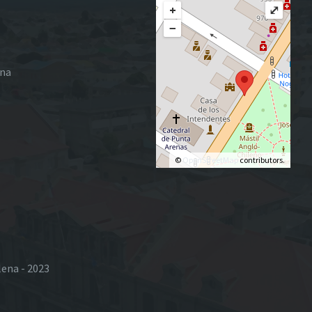
+
⤢
−
ena
©
OpenStreetMap
contributors.
lena - 2023