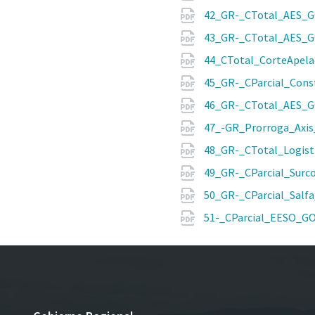
42_GR-_CTotal_AES_G
43_GR-_CTotal_AES_G
44_CTotal_CorteApela
45_GR-_CParcial_Cons
46_GR-_CTotal_AES_G
47_-GR_Prorroga_Axis
48_GR-_CTotal_Logis
49_GR-_CParcial_Surc
50_GR-_CParcial_Salf
51-_CParcial_EESO_G