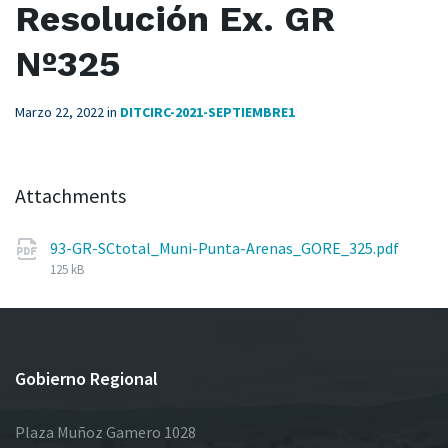
Resolución Ex. GR
Nº325
Marzo 22, 2022
in
DITCIRC-2021-SEPTIEMBRE1
Attachments
File
93-GR-SCtotal_Muni-Punta-Arenas_GORE_325.pdf
size:
125 kB
Gobierno Regional
Plaza Muñoz Gamero 1028