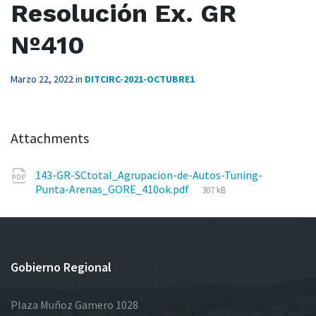
Resolución Ex. GR
Nº410
Marzo 22, 2022
in
DITCIRC-2021-OCTUBRE1
Attachments
143-GR-SCtotal_Agrupacion-de-Autos-Tuning-
File
Punta-Arenas_GORE_410ok.pdf
307 kB
size:
Gobierno Regional
Plaza Muñoz Gamero 1028