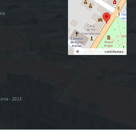
ena
©
OpenStreetMap
contributors.
lena - 2023