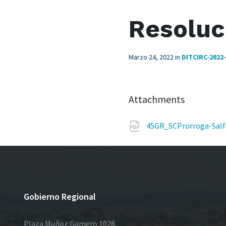
Resoluc
Marzo 24, 2022
in
DITCIRC-202
Attachments
45GR_SCProrroga-Salf
Gobierno Regional
Plaza Muñoz Gamero 1028