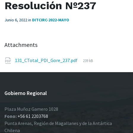
Resolución Nº237
Junio 6, 2022
in
DITCIRC-2022-MAYO
Attachments
File
131_CTotal_PDI_Gore_237.pdf
239 kB
size:
Gobierno Regional
Plaza Muñoz Gamero 1028
Fono:
+56 61 2203768
Punta Arenas, Región de Magallanes y de la Antártica
Chilena