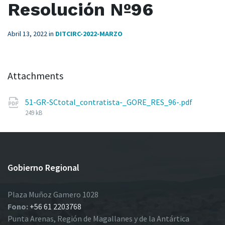
Resolución Nº96
Abril 13, 2022
in
DITCIRC-2022-MARZO
Attachments
File
51-GR-SCtotal_contratista-_GORE_RES_96-.pdf
size:
249 kB
Gobierno Regional
Plaza Muñoz Gamero 1028
Fono:
+56 61 2203768
Punta Arenas, Región de Magallanes y de la Antártica