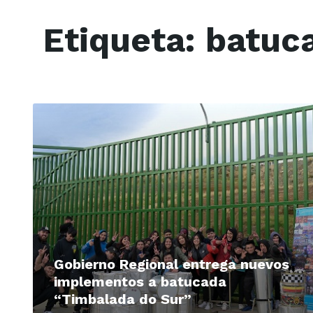
Etiqueta:
batuc
Read
More
Gobierno Regional entrega nuevos
implementos a batucada
“Timbalada do Sur”