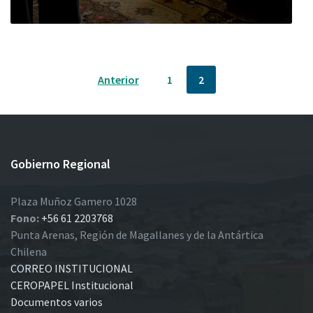
Paginación
Anterior
1
2
de
entradas
Gobierno Regional
Plaza Muñoz Gamero 1028
Fono:
+56 61 2203768
Punta Arenas, Región de Magallanes y de la Antártica
Chilena
CORREO INSTITUCIONAL
CEROPAPEL Institucional
Documentos varios