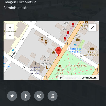
Imagen Corporativa
Administración
+
⤢
−
©
OpenStreetMap
contributors.
Twitter
Facebook
Instagram
YouTube