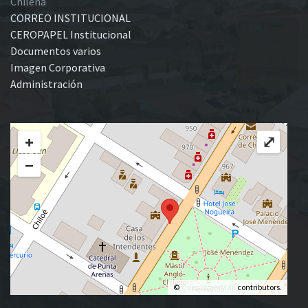
Chilena
CORREO INSTITUCIONAL
CEROPAPEL Institucional
Documentos varios
Imagen Corporativa
Administración
+
⤢
−
©
OpenStreetMap
contributors.