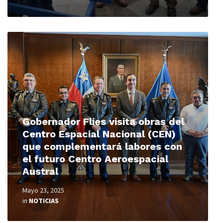
Read
More
Gobernador Flies visita obras del
Centro Espacial Nacional (CEN)
que complementará labores con
el futuro Centro Aeroespacial
Austral
Mayo 23, 2025
in
NOTICIAS