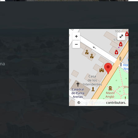
+
⤢
−
ena
©
OpenStreetMap
contributors.