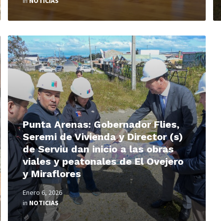
in
NOTICIAS
Read
More
Punta Arenas: Gobernador Flies,
Seremi de Vivienda y Director (s)
de Serviu dan inicio a las obras
viales y peatonales de El Ovejero
y Miraflores
Enero 6, 2026
in
NOTICIAS