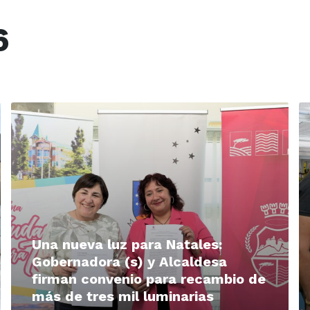
6
Read
R
More
M
Una nueva luz para Natales:
Gobernadora (s) y Alcaldesa
firman convenio para recambio de
más de tres mil luminarias