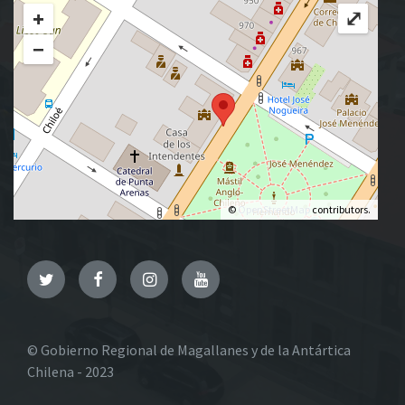
+
⤢
−
©
OpenStreetMap
contributors.
Twitter
Facebook
Instagram
YouTube
© Gobierno Regional de Magallanes y de la Antártica
Chilena - 2023