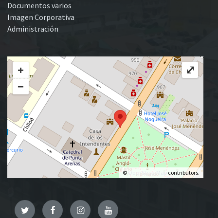
Documentos varios
Imagen Corporativa
Administración
+
⤢
−
©
OpenStreetMap
contributors.
Twitter
Facebook
Instagram
YouTube