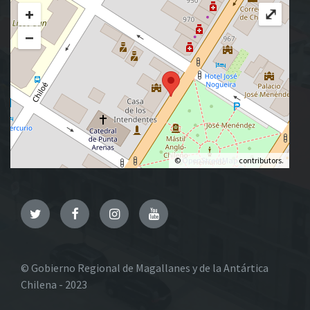
+
⤢
−
©
OpenStreetMap
contributors.
Twitter
Facebook
Instagram
YouTube
© Gobierno Regional de Magallanes y de la Antártica
Chilena - 2023