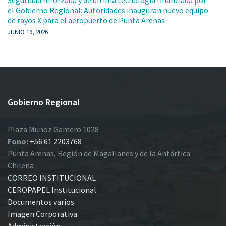
el Gobierno Regional: Autoridades inauguran nuevo equipo
de rayos X para el aeropuerto de Punta Arenas
JUNIO 19, 2026
Gobierno Regional
Plaza Muñoz Gamero 1028
Fono:
+56 61 2203768
Punta Arenas, Región de Magallanes y de la Antártica
Chilena
CORREO INSTITUCIONAL
CEROPAPEL Institucional
Documentos varios
Imagen Corporativa
Administración