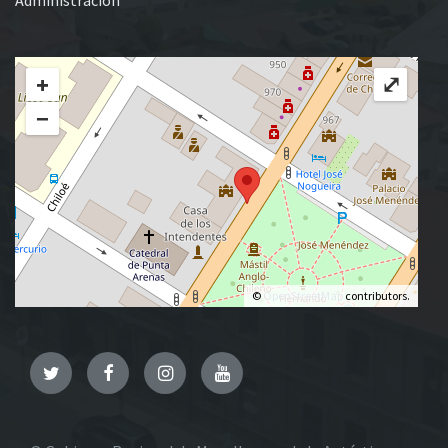
+
⤢
−
©
OpenStreetMap
contributors.
Twitter
Facebook
Instagram
YouTube