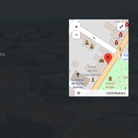
+
⤢
−
ena
©
OpenStreetMap
contributors.