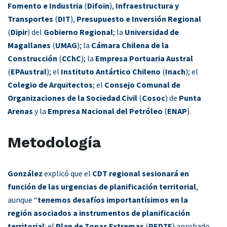
Fomento e Industria
(
Difoin
),
Infraestructura y
Transportes
(
DIT
),
Presupuesto e Inversión Regional
(
Dipir
) del
Gobierno Regional
; la
Universidad de
Magallanes
(
UMAG
); la
Cámara Chilena de la
Construcción
(
CChC
); la
Empresa Portuaria Austral
(
EPAustral
); el
Instituto Antártico Chileno
(
Inach
); el
Colegio de Arquitectos
; el
Consejo Comunal de
Organizaciones de la Sociedad Civil
(
Cosoc
) de
Punta
Arenas
y la
Empresa Nacional del Petróleo
(
ENAP
).
Metodología
González
explicó que el
CDT regional sesionará en
función de las urgencias de planificación territorial
,
aunque “
tenemos desafíos importantísimos en la
región asociados a instrumentos de planificación
territorial
: el
Plan de Zonas Extremas
(
PEDZE
) aprobado