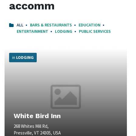
accomm
ALL
BARS & RESTAURANTS
EDUCATION
ENTERTAINMENT
LODGING
PUBLIC SERVICES
More
Info
in
LODGING
White Bird Inn
268 Whites Mill Rd,
Pressville, VT 24305, USA