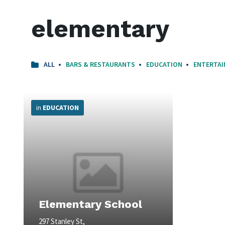
elementary
ALL
BARS & RESTAURANTS
EDUCATION
ENTERTA
More
Info
in
EDUCATION
Elementary School
297 Stanley St,