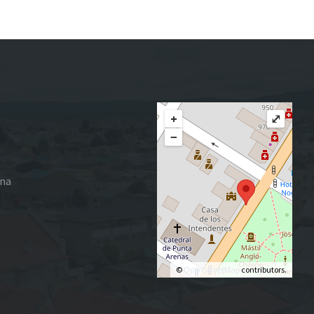
+
⤢
−
ena
©
OpenStreetMap
contributors.