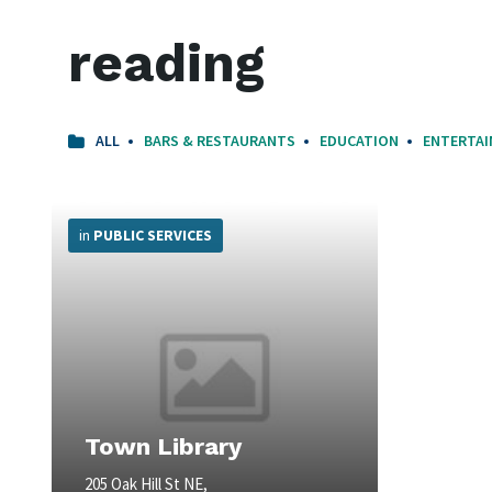
reading
ALL
BARS & RESTAURANTS
EDUCATION
ENTERTA
More
Info
in
PUBLIC SERVICES
Town Library
205 Oak Hill St NE,