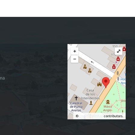
+
⤢
−
ena
©
OpenStreetMap
contributors.