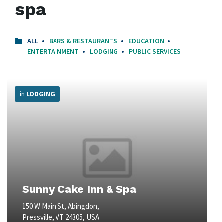
spa
ALL
BARS & RESTAURANTS
EDUCATION
ENTERTAINMENT
LODGING
PUBLIC SERVICES
More
Info
in
LODGING
Sunny Cake Inn & Spa
150 W Main St, Abingdon,
Pressville, VT 24305, USA