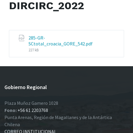
DIRCIRC_2022
285-GR-
File
SCtotal_croacia_GORE_542.pdf
size:
227 kB
Gobierno Regional
Plaza Muñoz Gamero 1028
Fono:
+56 61 2203768
Punta Arenas, Región de Magallanes y de la Antártica
Chilena
CORREO INSTITUCIONAL