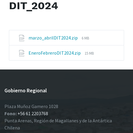
DIT_2024
File
marzo_abrilDIT2024.zip
6 MB
size:
File
EneroFebreroDIT2024.zip
15 MB
size:
Gobierno Regional
Plaza Muñoz Gamero 1028
Fono:
+56 61 2203768
Punta Arenas, Región de Magallanes y de la Antártica
Chilena