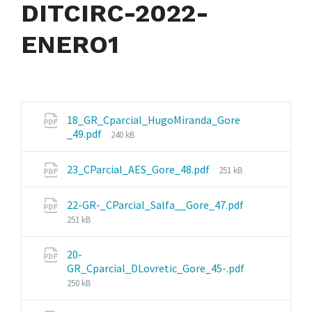
DITCIRC-2022-
ENERO1
18_GR_Cparcial_HugoMiranda_Gore
File
_49.pdf
240 kB
size:
File
23_CParcial_AES_Gore_48.pdf
251 kB
size:
22-GR-_CParcial_Salfa__Gore_47.pdf
File
251 kB
size:
20-
GR_Cparcial_DLovretic_Gore_45-.pdf
File
250 kB
size: