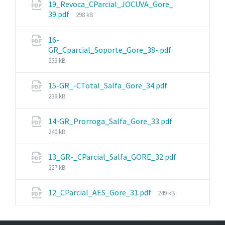
19_Revoca_CParcial_JOCUVA_Gore_
File
39.pdf
298 kB
size:
16-
GR_Cparcial_Soporte_Gore_38-.pdf
File
253 kB
size:
File
15-GR_-CTotal_Salfa_Gore_34.pdf
size:
238 kB
14-GR_Prorroga_Salfa_Gore_33.pdf
File
240 kB
size:
13_GR-_CParcial_Salfa_GORE_32.pdf
File
227 kB
size:
File
12_CParcial_AES_Gore_31.pdf
249 kB
size: