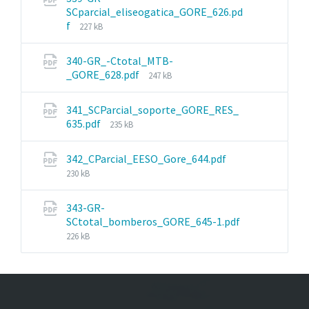
SCparcial_eliseogatica_GORE_626.pd
File
f
227 kB
size:
340-GR_-Ctotal_MTB-
File
_GORE_628.pdf
247 kB
size:
341_SCParcial_soporte_GORE_RES_
File
635.pdf
235 kB
size:
File
342_CParcial_EESO_Gore_644.pdf
size:
230 kB
343-GR-
SCtotal_bomberos_GORE_645-1.pdf
File
226 kB
size: