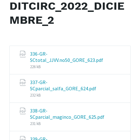
DITCIRC_2022_DICIE
MBRE_2
336-GR-
File
SCtotal_JJVV.no50_GORE_623.pdf
size:
226 kB
337-GR-
File
SCparcial_salfa_GORE_624.pdf
size:
232 kB
338-GR-
File
SCparcial_maginco_GORE_625.pdf
size:
231 kB
339-GR-