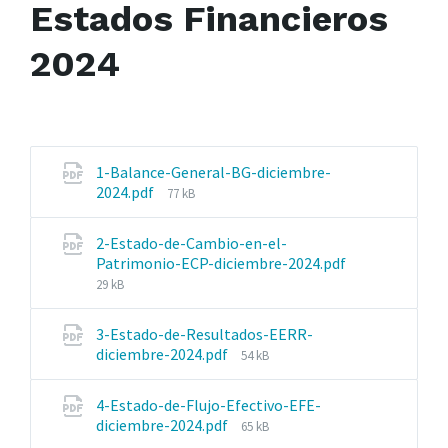
Estados Financieros
2024
1-Balance-General-BG-diciembre-
File
2024.pdf
77 kB
size:
2-Estado-de-Cambio-en-el-
Patrimonio-ECP-diciembre-2024.pdf
File
29 kB
size:
3-Estado-de-Resultados-EERR-
File
diciembre-2024.pdf
54 kB
size:
4-Estado-de-Flujo-Efectivo-EFE-
File
diciembre-2024.pdf
65 kB
size: