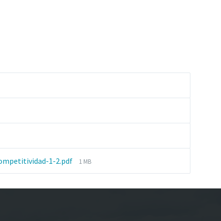
File
ompetitividad-1-2.pdf
1 MB
size: