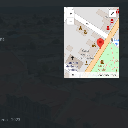
+
⤢
−
ena
©
OpenStreetMap
contributors.
lena - 2023