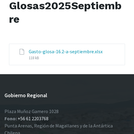
Glosas2025Septiemb
re
Gasto-glosa-16.2-a-septiembre.xlsx
File
118 kB
size:
Gobierno Regional
Plaza Muñoz Gamero 1028
Fono:
+56 61 2203768
Punta Arenas, Región de Magallanes y de la Antártica
Chilena