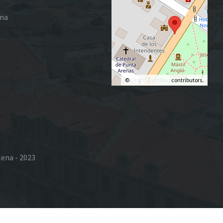
ena
©
OpenStreetMap
contributors.
lena - 2023