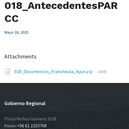
018_AntecedentesPAR
CC
Mayo 26, 2025
Attachments
File
018_Documentos_Fransheska_Ayun.zip
24 MB
size:
Gobierno Regional
Plaza Muñoz Gamero 1028
Fono:
+56 61 2203768