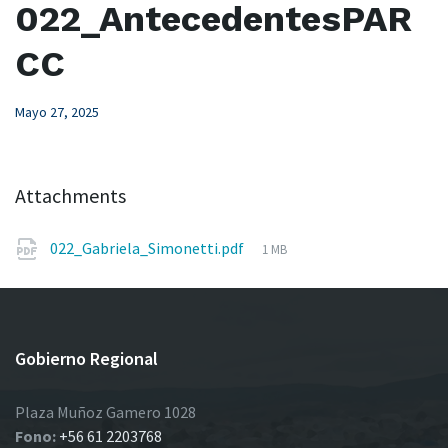
022_AntecedentesPAR
CC
Mayo 27, 2025
Attachments
File
022_Gabriela_Simonetti.pdf
1 MB
size:
Gobierno Regional
Plaza Muñoz Gamero 1028
Fono:
+56 61 2203768