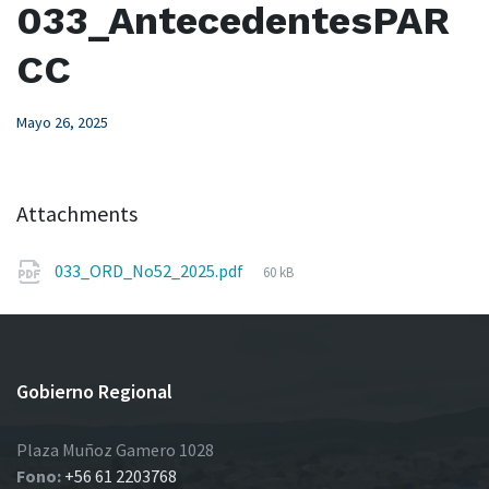
033_AntecedentesPAR
CC
Mayo 26, 2025
Attachments
File
033_ORD_No52_2025.pdf
60 kB
size:
Gobierno Regional
Plaza Muñoz Gamero 1028
Fono:
+56 61 2203768