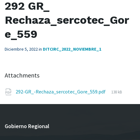
292 GR_
Rechaza_sercotec_Gor
e_559
Diciembre 5, 2022
in
DITCIRC_2022_NOVIEMBRE_1
Attachments
File
292-GR_-Rechaza_sercotec_Gore_559.pdf
138 kB
size:
Gobierno Regional