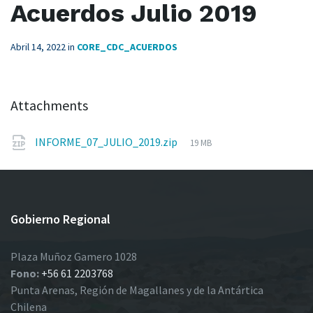
Acuerdos Julio 2019
Abril 14, 2022
in
CORE_CDC_ACUERDOS
Attachments
File
INFORME_07_JULIO_2019.zip
19 MB
size:
Gobierno Regional
Plaza Muñoz Gamero 1028
Fono:
+56 61 2203768
Punta Arenas, Región de Magallanes y de la Antártica
Chilena