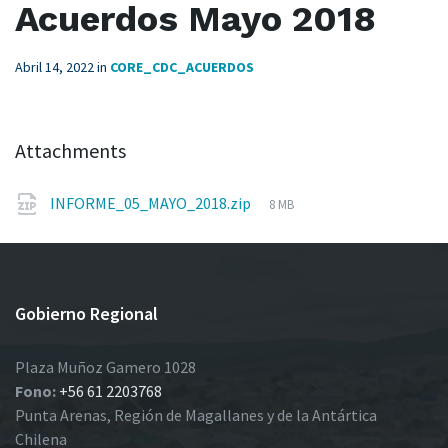
Acuerdos Mayo 2018
Abril 14, 2022
in
CORE_CDC_ACUERDOS
Attachments
File
INFORME_05_MAYO_2018.zip
8 MB
size:
Gobierno Regional
Plaza Muñoz Gamero 1028
Fono:
+56 61 2203768
Punta Arenas, Región de Magallanes y de la Antártica
Chilena