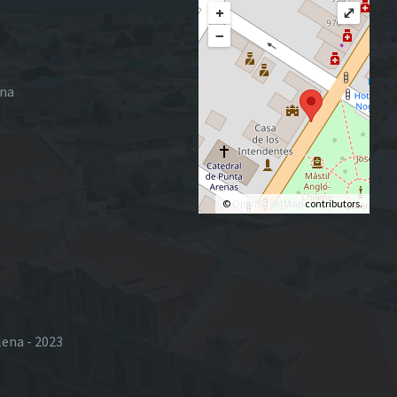
+
⤢
−
ena
©
OpenStreetMap
contributors.
lena - 2023