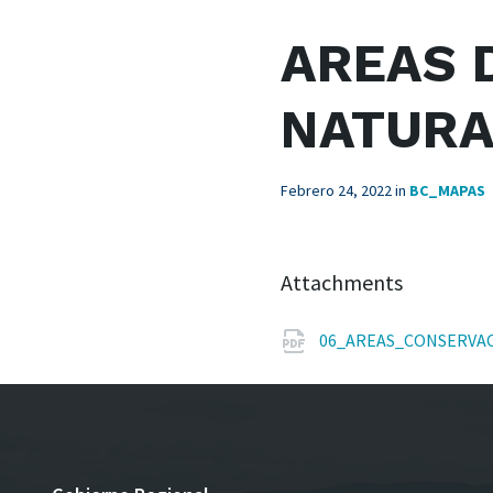
AREAS 
NATURA
Febrero 24, 2022
in
BC_MAPAS
Attachments
06_AREAS_CONSERVA