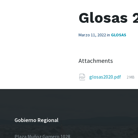
Glosas 
Marzo 11, 2022
in
GLOSAS
Attachments
File
glosas2020.pdf
2 MB
size:
Gobierno Regional
Plaza Muñoz Gamero 1028