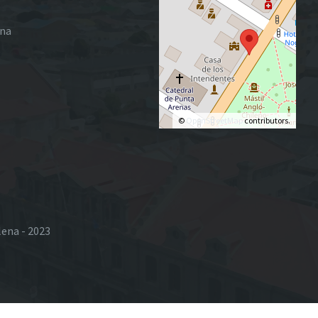
ena
©
OpenStreetMap
contributors.
lena - 2023