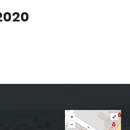
2020
+
⤢
−