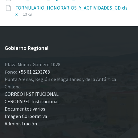
size:
FORMULARIO_HONORARIOS_Y_ACTIVIDADES_GD.xls
File
x
13 kB
size:
Gobierno Regional
Plaza Muñoz Gamero 1028
Fono:
+56 61 2203768
Punta Arenas, Región de Magallanes y de la Antártica
Chilena
CORREO INSTITUCIONAL
CEROPAPEL Institucional
Documentos varios
Imagen Corporativa
Administración