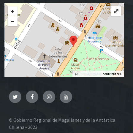
+
⤢
−
©
OpenStreetMap
contributors.
Twitter
Facebook
Instagram
YouTube
© Gobierno Regional de Magallanes y de la Antártica
Chilena - 2023