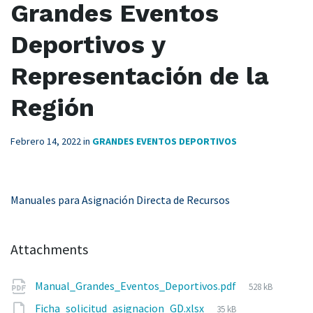
Grandes Eventos
Deportivos y
Representación de la
Región
Febrero 14, 2022
in
GRANDES EVENTOS DEPORTIVOS
Manuales para Asignación Directa de Recursos
Attachments
File
Manual_Grandes_Eventos_Deportivos.pdf
528 kB
size:
File
Ficha_solicitud_asignacion_GD.xlsx
35 kB