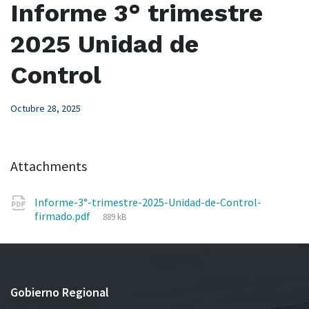
Informe 3° trimestre
2025 Unidad de
Control
Octubre 28, 2025
Attachments
Informe-3°-trimestre-2025-Unidad-de-Control-
File
firmado.pdf
889 kB
size:
Gobierno Regional