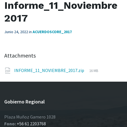
Informe_11_Noviembre
2017
Junio 24, 2022
in
ACUERDOSCORE_2017
Attachments
File
INFORME_11_NOVIEMBRE_2017.zip
16 MB
size:
Gobierno Regional
Plaza Muñoz Gamero 1028
Fono:
+56 61 2203768