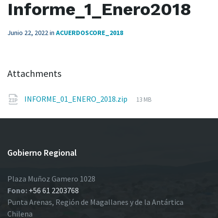
Informe_1_Enero2018
Junio 22, 2022
in
ACUERDOSCORE_2018
Attachments
File
INFORME_01_ENERO_2018.zip
13 MB
size:
Gobierno Regional
Plaza Muñoz Gamero 1028
Fono:
+56 61 2203768
Punta Arenas, Región de Magallanes y de la Antártica
Chilena