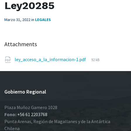
Ley20285
Marzo 31, 2022
in
LEGALES
Attachments
File
ley_acceso_a_la_informacion-1.pdf
92 kB
size:
Gobierno Regional
Plaza Muñoz Gamero 1028
Fono:
+56 61 2203768
Punta Arenas, Región de Magallanes y de la Antártica
Chilena