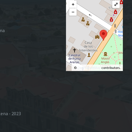
+
⤢
−
ena
©
OpenStreetMap
contributors.
lena - 2023