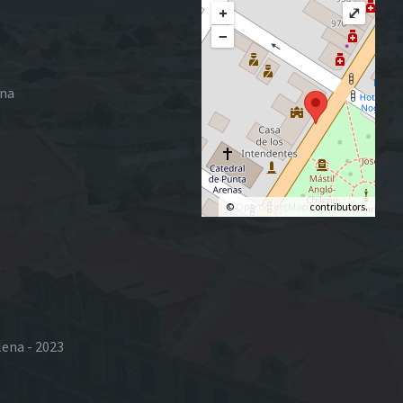
+
⤢
−
ena
©
OpenStreetMap
contributors.
lena - 2023