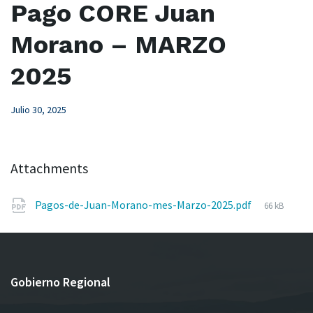
Pago CORE Juan
Morano – MARZO
2025
Julio 30, 2025
Attachments
File
Pagos-de-Juan-Morano-mes-Marzo-2025.pdf
66 kB
size:
Gobierno Regional