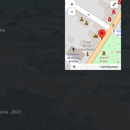
+
⤢
−
ena
©
OpenStreetMap
contributors.
lena - 2023