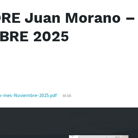
RE Juan Morano –
BRE 2025
File
o-mes-Noviembre-2025.pdf
66 kB
size: