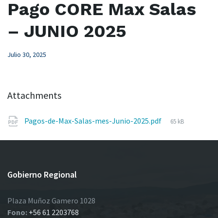
Pago CORE Max Salas
– JUNIO 2025
Julio 30, 2025
Attachments
File
Pagos-de-Max-Salas-mes-Junio-2025.pdf
65 kB
size:
Gobierno Regional
Plaza Muñoz Gamero 1028
Fono:
+56 61 2203768