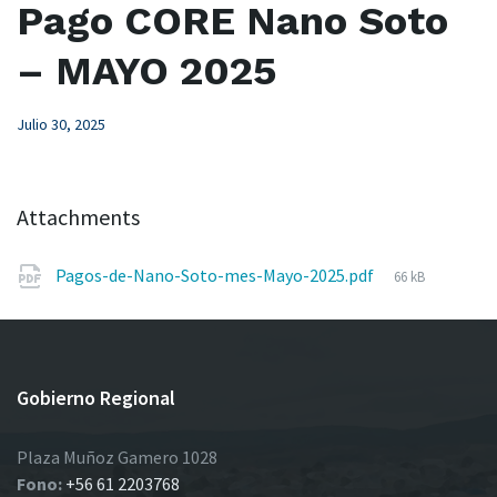
Pago CORE Nano Soto
– MAYO 2025
Julio 30, 2025
Attachments
File
Pagos-de-Nano-Soto-mes-Mayo-2025.pdf
66 kB
size:
Gobierno Regional
Plaza Muñoz Gamero 1028
Fono:
+56 61 2203768